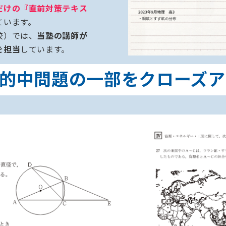
だけの『直前対策テキス
ています。
校）では、
当塾の講師が
を担当
しています。
的中問題の一部をクローズア